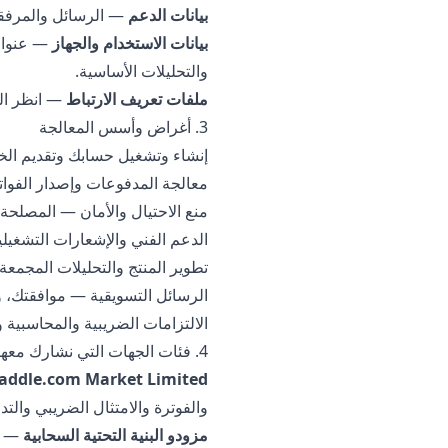
بيانات الدعم
— الرسائل والمرفق
بيانات الاستخدام والجهاز
والتحليلات الأساسية.
ملفات تعريف الارتباط
— انظر الق
3. أغراض وأسس المعالجة
إنشاء وتشغيل حسابك وتقديم الخد
معالجة المدفوعات وإصدار الفواتير
منع الاحتيال والأمان — المصلحة
الدعم الفني والإشعارات التشغيلية
تطوير المنتج والتحليلات المجمع
الرسائل التسويقية — موافقتك، و
الالتزامات الضريبية والمحاسبية 
4. فئات الجهات التي نشارك معها البيانات
addle.com Market Limited
والفوترة والامتثال الضريبي والت
مزودو البنية التحتية السحابية
— ال