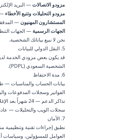
مزودو الاتصالات
— البريد الإلكتروني وWhatsApp لإرسال الدعوات ورواب
مزودو التحليلات وتتبع الأخطاء
— ا
المستشارون المهنيون
— المدققو
الجهات الرسمية
— الجهات التنظيم
نحن لا نبيع بياناتك الشخصية.
5. النقل الدولي للبيانات
قد يكون بعض مزودي الخدمة لدينا 
الشخصية السعودي (PDPL).
6. مدة الاحتفاظ
بيانات الحساب والمناسبات — طوال عمر الحس
الفواتير وسجلات المدفوعات والبيانات الضريبية — 6 سنوات 
تذاكر الدعم — 24 شهراً بعد الإغلاق.
سجلات الويب والتحليلات — عادةً 13 شهراً
7. الأمان
العوامل للمسؤولين، وسياسات أ