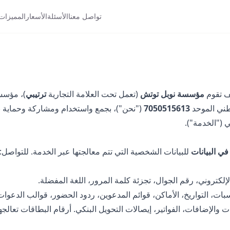
تواصل معنا
الأسئلة
الأسعار
المميزات
ف تقوم
مؤسسة نوبل توتش
(تعمل تحت العلامة التجارية
ترتيبي
)، مؤسس
طني الموحد
7050515613
("نحن")، بجمع واستخدام ومشاركة وحماية ب
 ("الخدمة").
في البيانات
للبيانات الشخصية التي تتم معالجتها عبر الخدمة. للتواصل:
لإلكتروني، رقم الجوال، تجزئة كلمة المرور، اللغة المفضلة.
ات، التواريخ، الأماكن، قوائم المدعوين، ردود الحضور، قوالب الدعوات