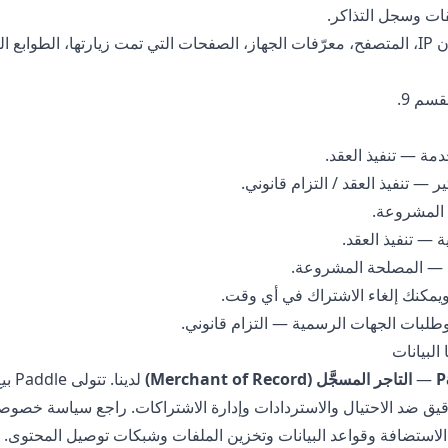
ات وسجل التذاكر.
— عنوان IP، المتصفح، معرّفات الجهاز، الصفحات التي تمت زيارتها، الطواب
سم 9.
مة — تنفيذ العقد.
 — تنفيذ العقد / التزام قانوني.
 المشروعة.
 — تنفيذ العقد.
ة — المصلحة المشروعة.
يمكنك إلغاء الاشتراك في أي وقت.
وطلبات الجهات الرسمية — التزام قانوني.
P
—
التاجر المسجَّل (Merchant of Record)
لدين
دقيق ضد الاحتيال والاستردادات وإدارة الاشتراكات. راجع
سياسة خصوصية dle
استضافة وقواعد البيانات وتخزين الملفات وشبكات توصيل المحتوى.