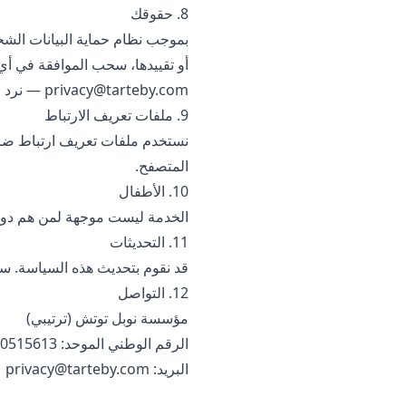
8. حقوقك
بموجب نظام حماية البيانات الشخ
أو تقييدها، سحب الموافقة في أي 
privacy@tarteby.com
— نرد خلال 0
9. ملفات تعريف الارتباط
نستخدم ملفات تعريف ارتباط ضروري
المتصفح.
10. الأطفال
الخدمة ليست موجهة لمن هم دون 13 عاماً ولا نجمع بياناتهم عن 
11. التحديثات
قد نقوم بتحديث هذه السياسة. سيظ
12. التواصل
مؤسسة نوبل توتش (ترتيبي)
الرقم الوطني الموحد: 7050515613
البريد:
privacy@tarteby.com